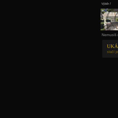
Výběr
/
Nemusíš m
UKÁ
stačí 