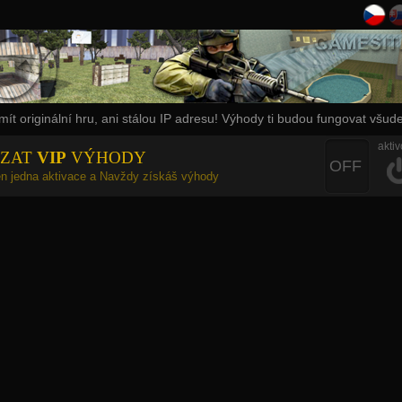
ít originální hru, ani stálou IP adresu! Výhody ti budou fungovat všude
aktiv
ZAT
VIP
VÝHODY
OFF
jen jedna aktivace a Navždy získáš výhody